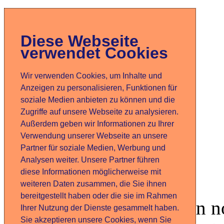
DMNet
Home
Diese Webseite
Über mich
verwendet Cookies
Projekte
Wir verwenden Cookies, um Inhalte und
Hobbies
Anzeigen zu personalisieren, Funktionen für
DVD-Collection
soziale Medien anbieten zu können und die
Zugriffe auf unsere Webseite zu analysieren.
Links
Außerdem geben wir Informationen zu Ihrer
Updates
Verwendung unserer Webseite an unsere
Partner für soziale Medien, Werbung und
SpeziFisch
Analysen weiter. Unsere Partner führen
Disclaimer
diese Informationen möglicherweise mit
weiteren Daten zusammen, die Sie ihnen
Kontakt
bereitgestellt haben oder die sie im Rahmen
Manches, das am Morgen noc
Ihrer Nutzung der Dienste gesammelt haben.
Sie akzeptieren unsere Cookies, wenn Sie